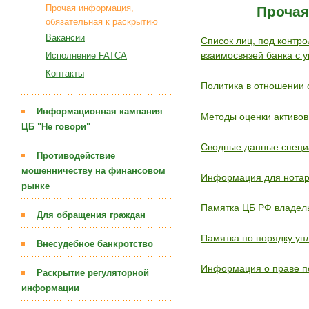
Прочая информация,
Прочая
обязательная к раскрытию
Вакансии
Список лиц, под контр
Исполнение FATCA
взаимосвязей банка с 
Контакты
Политика в отношении
Информационная кампания
Методы оценки активов
ЦБ "Не говори"
Сводные данные специа
Противодействие
мошенничеству на финансовом
Информация для нотар
рынке
Памятка ЦБ РФ владе
Для обращения граждан
Памятка по порядку уп
Внесудебное банкротство
Информация о праве п
Раскрытие регуляторной
информации