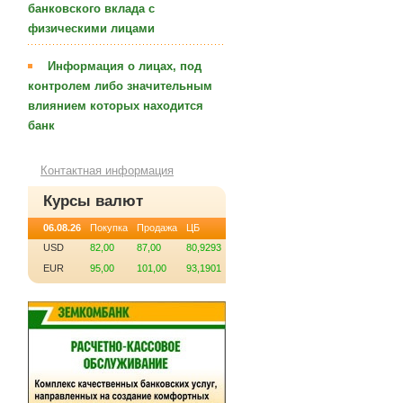
банковского вклада с
физическими лицами
Информация о лицах, под
контролем либо значительным
влиянием которых находится
банк
Контактная информация
Курсы валют
06.08.26
Покупка
Продажа
ЦБ
USD
82,00
87,00
80,9293
EUR
95,00
101,00
93,1901